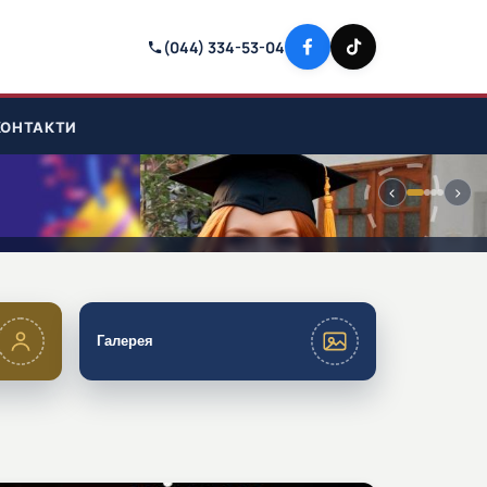
(044) 334-53-04
КОНТАКТИ
‹
›
Галерея