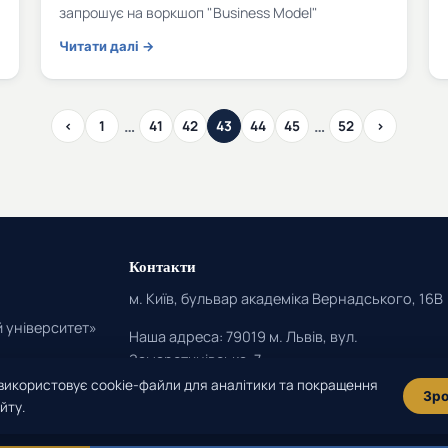
запрошує на воркшоп "Business Model"
Читати далі →
…
…
‹
1
41
42
43
44
45
52
›
Контакти
м. Київ, бульвар академіка Вернадського, 16В
 університет»
Наша адреса: 79019 м. Львів, вул.
Замарстинівська, 7
використовує cookie-файли для аналітики та покращення
(044) 334-53-04
Зро
йту.