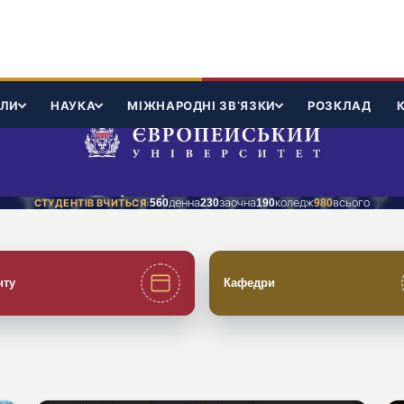
ІЛИ
НАУКА
МІЖНАРОДНІ ЗВ'ЯЗКИ
РОЗКЛАД
денна
заочна
коледж
всього
СТУДЕНТІВ ВЧИТЬСЯ:
560
230
190
980
нту
Кафедри