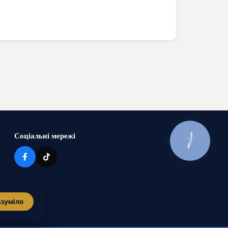
Соціальні мережі
КНОПКА
ЗВ'ЯЗКУ
зуміло