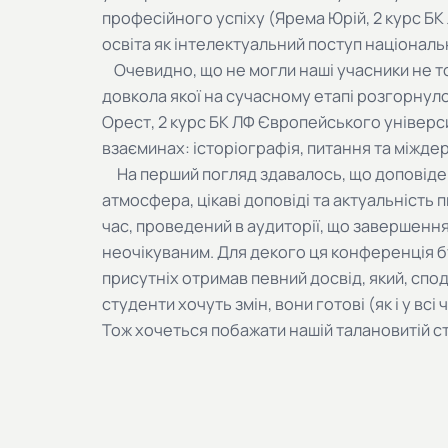
професійного успіху (Ярема Юрій, 2 курс Б
освіта як інтелектуальний поступ національн
Очевидно, що не могли наші учасники не то
довкола якої на сучасному етапі розгорнул
Орест, 2 курс БК ЛФ Європейського універс
взаєминах: історіографія, питання та міждер
На перший погляд здавалось, що доповідей
атмосфера, цікаві доповіді та актуальність 
час, проведений в аудиторії, що завершення
неочікуваним. Для декого ця конференція б
присутніх отримав певний досвід, який, сп
студенти хочуть змін, вони готові (як і у всі
Тож хочеться побажати нашій талановитій ст