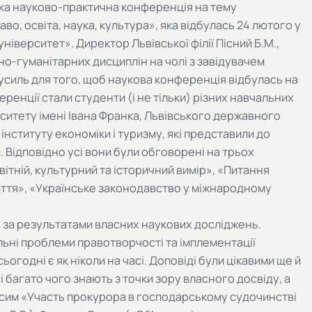
ька науково-практична конференція на тему
аво, освіта, наука, культура», яка відбулась 24 лютого у
ніверситет». Директор Львівської філії Пісний Б.М.,
о-гуманітарних дисциплін на чолі з завідувачем
 зусиль для того, щоб наукова конференція відбулась на
еренції стали студенти (і не тільки) різних навчальних
ситету імені Івана Франка, Львівського державного
інституту економіки і туризму, які представили до
и. Відповідно усі вони були обговорені на трьох
вітній, культурний та історичний вимір», «Питання
життя», «Українське законодавство у міжнародному
 за результатами власних наукових досліджень.
льні проблеми правотворчості та імплементації
огодні є як ніколи на часі. Доповіді були цікавими ще й
 і багато чого знають з точки зору власного досвіду, а
аксим «Участь прокурора в господарському судочинстві