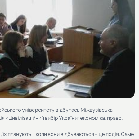
опейського університету відбулась Міжвузівська
 «Цивілізаційний вибір України: економіка, право,
їх планують, і коли вони відбуваються – це подія. Саме