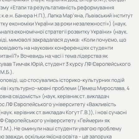
ризму «Етапи та результативність реформування
к.е.н. Банера Н.П.), Лапка Мар’яна, Львівський інститут
тку економіки України за роки незалежності») (наук.
Аналіз економічної стратегії розвитку України» (наук.
віді, мимоволі закрадалася думка: «Коли почуємо, що
оповідають на наукових конференціях студенти
итанії?» Вочевидь на часі і тема лідерства як
ував Тимчак Юрій, студент 3 курсу ЛФ Європейського
М.Б.).
овіді, що стосувались історико-культурних подій
чів і культурно–мовні проблеми (Лемеш Мирослава, 4
на свідомість» (наук. керівник ст. викладач
урс ЛФ Європейського університету «Важливість
аук. керівник ст.викладач Когут Г.В.)), і нові сучасні
 ЛФ Європейського університету «Геймери» як
н Т.М.). Не оминули наші студенти увагою проблему
ю завжди, оскільки якісна освіта – це запорука