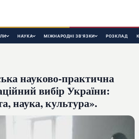
ІЛИ
НАУКА
МІЖНАРОДНІ ЗВ'ЯЗКИ
РОЗКЛАД
ська науково-практична
аційний вибір України:
та, наука, культура».