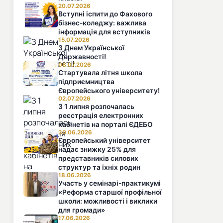
20.07.2026
Вступні іспити до Фахового
бізнес-коледжу: важлива
інформація для вступників
15.07.2026
З Днем Української
Державності!
08.07.2026
Стартувала літня школа
підприємництва
Європейського університету!
02.07.2026
З 1 липня розпочалась
реєстрація електронних
кабінетів на порталі ЄДЕБО
30.06.2026
Європейський університет
надає знижку 25% для
представників силових
структур та їхніх родин
18.06.2026
Участь у семінарі-практикумі
«Реформа старшої профільної
школи: можливості і виклики
для громади»
17.06.2026