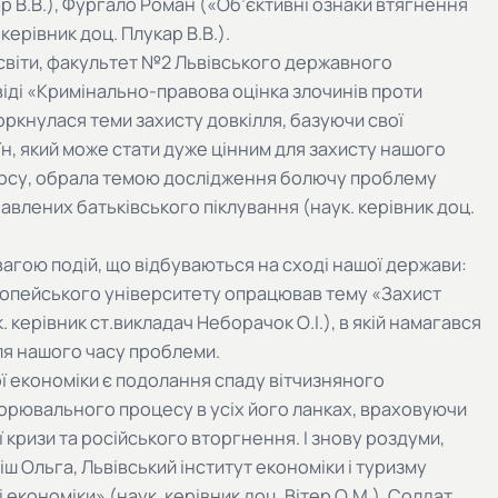
ар В.В.), Фургало Роман («Об’єктивні ознаки втягнення
керівник доц. Плукар В.В.).
світи, факультет №2 Львівського державного
віді «Кримінально-правова оцінка злочинів проти
торкнулася теми захисту довкілля, базуючи свої
н, який може стати дуже цінним для захисту нашого
курсу, обрала темою дослідження болючу проблему
бавлених батьківського піклування (наук. керівник доц.
гою подій, що відбуваються на сході нашої держави:
вропейського університету опрацював тему «Захист
. керівник ст.викладач Неборачок О.І.), в якій намагався
для нашого часу проблеми.
економіки є подолання спаду вітчизняного
орювального процесу в усіх його ланках, враховуючи
кризи та російського вторгнення. І знову роздуми,
іш Ольга, Львівський інститут економіки і туризму
економіки» (наук. керівник доц. Вітер О.М.), Солдат