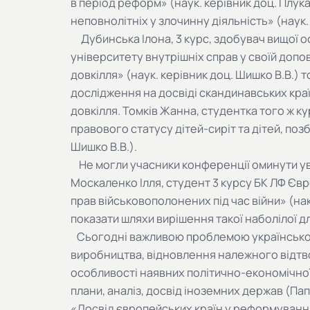
в період реформ» (наук. керівник доц. Плук
неповнолітніх у злочинну діяльність» (наук. 
Дубинська Ілона, 3 курс, здобувач вищої о
університету внутрішніх справ у своїй допо
довкілля» (наук. керівник доц. Шишко В.В.) 
дослідження на досвіді скандинавських краї
довкілля. Томків Жанна, студентка того ж 
правового статусу дітей-сиріт та дітей, поз
Шишко В.В.).
Не могли учасники конференції оминути ува
Москаленко Ілля, студент 3 курсу БК ЛФ Є
прав військовополонених під час війни» (нак
показати шляхи вирішення такої наболілої 
Сьогодні важливою проблемою української 
виробництва, відновлення належного відтв
особливості наявних політично-економічної 
плани, аналіз, досвід іноземних держав (Пап
«Досвід європейських країн у реформуванні 