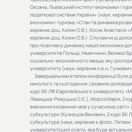
Оксана, Львівський інститут економіки і ту
податкової системи України» (наук. керівник 
економіки і туризму «Стан та динаміка розви
керівник доц. Килин О.В.), Косик Анастасія «
керівник доц. Килин О.В.). Слухаючи ці допо
про позитивну динаміку нашої економіки д
університетів Польщі, Німеччини, Великої Бр
соціально-економічного явища, яку дослідж
університету (наук. керівник к.е.н. Гункевич 
Завершальним етапом конференції були доп
минулого та сьогодення. Цікавили доповіда
курс БК ЛФ Європейського університету «Мов
Левицька-Ревуцька О.Є.), Мороз Марія, 2 к
вивчення іноземних мов у сучасному світі» (н
субкультури (Кузнєцов Веніамін, 2 курс БК
субкультура (наук. керівник к.філос. Литви
університетської освіти, яка буде актуально