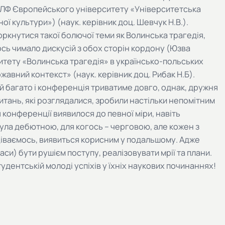
К ЛФ Європейського університету «Університетська
ої культури») (наук. керівник доц. Шевчук Н.В.).
ркнутися такої болючої теми як Волинська трагедія,
ось чимало дискусій з обох сторін кордону (Юзва
итету «Волинська трагедія» в українсько-польських
жавний контекст» (наук. керівник доц. Рибак Н.Б).
 багато і конференція триватиме довго, однак, дружня
питань, які розглядалися, зробили настільки непомітним
 конференції виявилося до певної міри, навіть
ула дебютною, для когось – черговою, але кожен з
одіваємось, виявиться корисним у подальшому. Адже
 часи) бути рушієм поступу, реалізовувати мрії та плани.
удентській молоді успіхів у їхніх наукових починаннях!