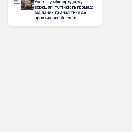
Участь у міжнародному
воркшопі «Стійкість громад:
від даних та аналітики до
практичних рішень».