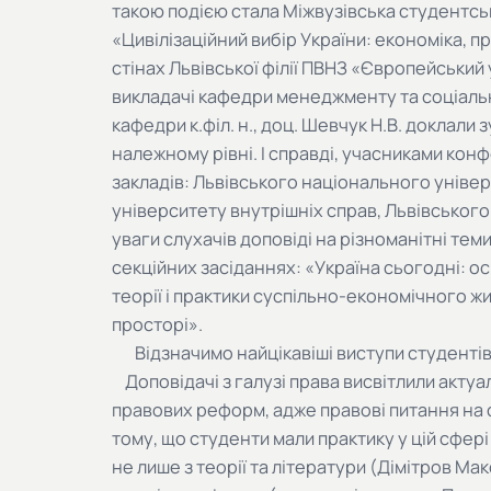
такою подією стала Міжвузівська студентс
«Цивілізаційний вибір України: економіка, пр
стінах Львівської філії ПВНЗ «Європейський у
викладачі кафедри менеджменту та соціальн
кафедри к.філ. н., доц. Шевчук Н.В. доклали
належному рівні. І справді, учасниками конф
закладів: Львівського національного універ
університету внутрішніх справ, Львівського 
уваги слухачів доповіді на різноманітні тем
секційних засіданнях: «Україна сьогодні: ос
теорії і практики суспільно-економічного 
просторі».
Відзначимо найцікавіші виступи студентів
Доповідачі з галузі права висвітлили актуа
правових реформ, адже правові питання на сь
тому, що студенти мали практику у цій сфері
не лише з теорії та літератури (Дімітров М