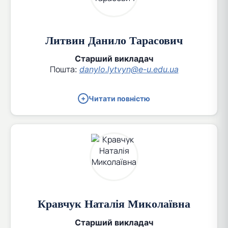
Литвин Данило Тарасович
Старший викладач
Пошта:
danylo.lytvyn@e-u.edu.ua
Читати повністю
Кравчук Наталія Миколаївна
Старший викладач