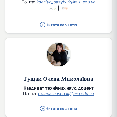
Пошта:
kseniya_bazylyuk@e-u.edu.ua
|
Читати повністю
Гущак Олена Миколаївна
Кандидат технічних наук, доцент
Пошта:
oolena_huschak@e-u.edu.ua
Читати повністю