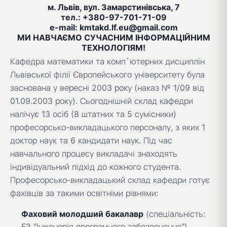
м. Львів, вул. Замарстинівська, 7
тел.: +380-97-701-71-09
e-mail: kmtakd.lf.eu@gmail.com
МИ НАВЧАЄМО СУЧАСНИМ ІНФОРМАЦІЙНИМ
ТЕХНОЛОГІЯМ!
Кафедра математики та комп`ютерних дисциплін
Львівської філії Європейського університету була
заснована у вересні 2003 року (наказ № 1/09 від
01.09.2003 року). Сьогоднішній склад кафедри
налічує 13 осіб (8 штатних та 5 сумісники)
професорсько-викладацького персоналу, з яких 1
доктор наук та 6 кандидати наук. Під час
навчального процесу викладачі знаходять
індивідуальний підхід до кожного студента.
Професорсько-викладацький склад кафедри готує
фахівців за такими освітніми рівнями:
Фаховий молодший бакалавр
(спеціальність:
F2 "Інженерія програмного забезпечення")