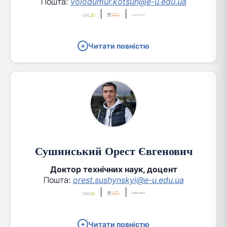
Пошта:
volodumur.kotsun@e-u.edu.ua
|
|
Читати повністю
Сушинський Орест Євгенович
Доктор технічних наук, доцент
Пошта:
orest.sushynskyi@e-u.edu.ua
|
|
Читати повністю