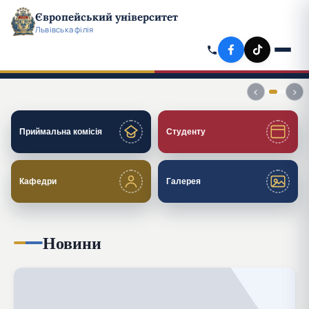
Європейський університет
Львівська філія
СТУДЕНТІВ ВЧИТЬСЯ:
560
230
190
980
‹
›
Приймальна комісія
Студенту
Кафедри
Галерея
Новини