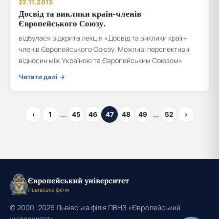
22.11.2013
Досвід та виклики країн-членів
Європейського Союзу.
відбулася відкрита лекція «Досвід та виклики країн-
членів Європейського Союзу. Можливі перспективи
відносин між Україною та Європейським Союзом»
Читати далі →
…
…
‹
1
45
46
47
48
49
52
›
Європейський університет
Львівська філія
© 2000–2026 Львівська філія ПВНЗ «Європейський
університет»