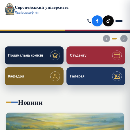
Європейський університет
Львівська філія
СТУДЕНТІВ ВЧИТЬСЯ:
560
230
190
980
‹
›
Приймальна комісія
Студенту
Кафедри
Галерея
Новини