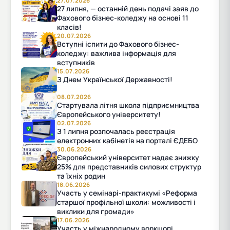
27.07.2026
27 липня, — останній день подачі заяв до
Фахового бізнес-коледжу на основі 11
класів!
20.07.2026
Вступні іспити до Фахового бізнес-
коледжу: важлива інформація для
вступників
15.07.2026
З Днем Української Державності!
08.07.2026
Стартувала літня школа підприємництва
Європейського університету!
02.07.2026
З 1 липня розпочалась реєстрація
електронних кабінетів на порталі ЄДЕБО
30.06.2026
Європейський університет надає знижку
25% для представників силових структур
та їхніх родин
18.06.2026
Участь у семінарі-практикумі «Реформа
старшої профільної школи: можливості і
виклики для громади»
17.06.2026
Участь у міжнародному воркшопі