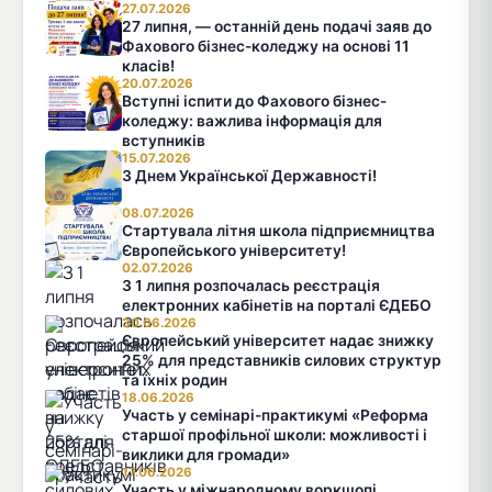
27.07.2026
27 липня, — останній день подачі заяв до
Фахового бізнес-коледжу на основі 11
класів!
20.07.2026
Вступні іспити до Фахового бізнес-
коледжу: важлива інформація для
вступників
15.07.2026
З Днем Української Державності!
08.07.2026
Стартувала літня школа підприємництва
Європейського університету!
02.07.2026
З 1 липня розпочалась реєстрація
електронних кабінетів на порталі ЄДЕБО
30.06.2026
Європейський університет надає знижку
25% для представників силових структур
та їхніх родин
18.06.2026
Участь у семінарі-практикумі «Реформа
старшої профільної школи: можливості і
виклики для громади»
17.06.2026
Участь у міжнародному воркшопі