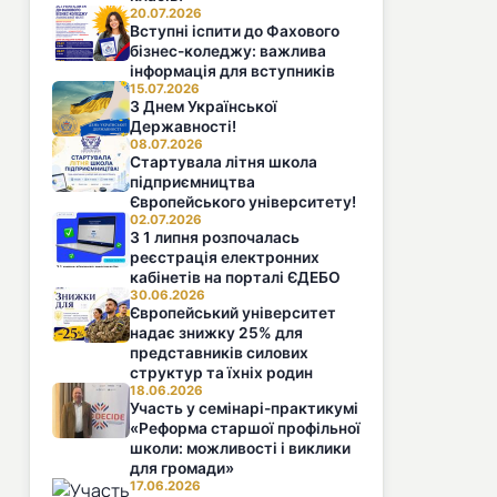
20.07.2026
Вступні іспити до Фахового
бізнес-коледжу: важлива
інформація для вступників
15.07.2026
З Днем Української
Державності!
08.07.2026
Стартувала літня школа
підприємництва
Європейського університету!
02.07.2026
З 1 липня розпочалась
реєстрація електронних
кабінетів на порталі ЄДЕБО
30.06.2026
Європейський університет
надає знижку 25% для
представників силових
структур та їхніх родин
18.06.2026
Участь у семінарі-практикумі
«Реформа старшої профільної
школи: можливості і виклики
для громади»
17.06.2026