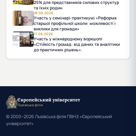
25% для представників силових структур
та їхніх родин
18.06.2026
Участь у семінарі-практикумі «Реформа
старшої профільної школи: можливості і
виклики для громади»
17.06.2026
Участь у міжнародному воркшопі
«Стійкість громад: від даних та аналітики
до практичних рішень».
Європейський університет
Львівська філія
© 2000–2026 Львівська філія ПВНЗ «Європейський
університет»