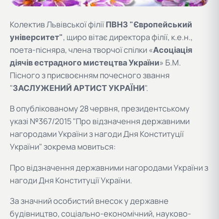
Колектив Львівської філії
ПВНЗ "Європейський
університет"
, щиро вітає директора філії, к.е.н.,
поета-пісняра, члена творчої спілки «
Асоціація
діячів естрадного мистецтва України
» Б.М.
Пісного з присвоєнням почесного звання
"
ЗАСЛУЖЕНИЙ АРТИСТ УКРАЇНИ
".
В опублікованому 28 червня, президентському
указі №367/2015 "Про відзначення державними
нагородами України з нагоди Дня Конституції
України" зокрема мовиться:
Про відзначення державними нагородами України з
нагоди Дня Конституції України.
За значний особистий внесок у державне
будівництво, соціально-економічний, науково-