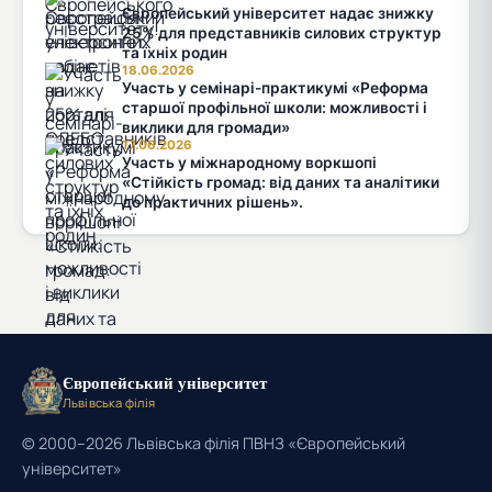
Європейський університет надає знижку
25% для представників силових структур
та їхніх родин
18.06.2026
Участь у семінарі-практикумі «Реформа
старшої профільної школи: можливості і
виклики для громади»
17.06.2026
Участь у міжнародному воркшопі
«Стійкість громад: від даних та аналітики
до практичних рішень».
Європейський університет
Львівська філія
© 2000–2026 Львівська філія ПВНЗ «Європейський
університет»