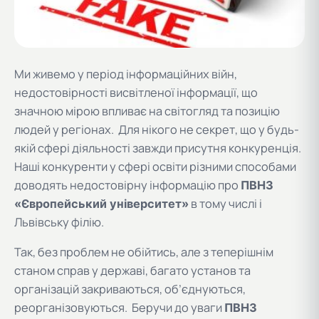
Ми живемо у період інформаційних війн,
недостовірності висвітленої інформації, що
значною мірою впливає на світогляд та позицію
людей у регіонах. Для нікого не секрет, що у будь-
якій сфері діяльності завжди присутня конкуренція.
Наші конкуренти у сфері освіти різними способами
доводять недостовірну інформацію про
ПВНЗ
в тому числі і
«Європейський університет»
Львівську філію.
Так, без проблем не обійтись, але з теперішнім
станом справ у державі, багато установ та
організацій закриваються, об’єднуються,
реорганізовуються. Беручи до уваги
ПВНЗ