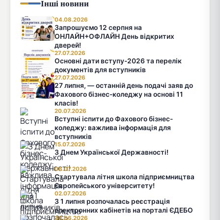
Інші новини
04.08.2026
Запрошуємо 12 серпня на
ОНЛАЙН+ОФЛАЙН День відкритих
дверей!
27.07.2026
Основні дати вступу-2026 та перелік
документів для вступників
27.07.2026
27 липня, — останній день подачі заяв до
Фахового бізнес-коледжу на основі 11
класів!
20.07.2026
Вступні іспити до Фахового бізнес-
коледжу: важлива інформація для
вступників
15.07.2026
З Днем Української Державності!
08.07.2026
Стартувала літня школа підприємництва
Європейського університету!
02.07.2026
З 1 липня розпочалась реєстрація
електронних кабінетів на порталі ЄДЕБО
30.06.2026